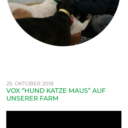
25. OKTOBER 2018
VOX “HUND KATZE MAUS” AUF
UNSERER FARM