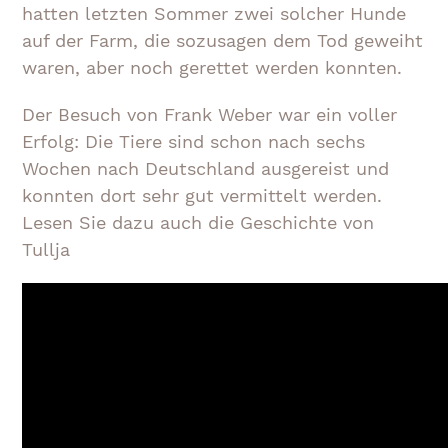
hatten letzten Sommer zwei solcher Hunde
auf der Farm, die sozusagen dem Tod geweiht
waren, aber noch gerettet werden konnten.
Der Besuch von Frank Weber war ein voller
Erfolg: Die Tiere sind schon nach sechs
Wochen nach Deutschland ausgereist und
konnten dort sehr gut vermittelt werden.
Lesen Sie dazu auch die Geschichte von
Tullja