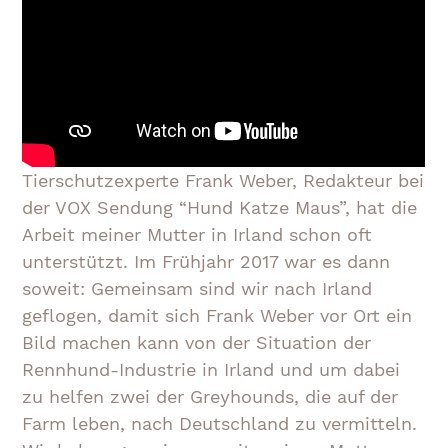
Tierschutzexperte Frank Weber, Redakteur bei
der VOX Sendung “Hund Katze Maus”, hat die
Arbeit meiner Mutter in Irland schon oft
unterstützt. Im Frühjahr 2017 war es dann
soweit: Gemeinsam sind wir nach Irland
geflogen, damit sich Frank Weber vor Ort ein
Bild machen kann von der Situation der
Rennhund-Industrie in Irland und um dabei
zu helfen zwei der Greyhounds, die auf der
Farm leben, nach Deutschland zu vermitteln.