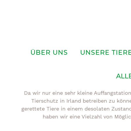
Zum
Inhalt
springen
ÜBER UNS
UNSERE TIER
ALL
Da wir nur eine sehr kleine Auffangstatio
Tierschutz in Irland betreiben zu könn
gerettete Tiere in einem desolaten Zustan
haben wir eine Vielzahl von Mögli