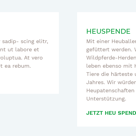
HEUSPENDE
sadip- scing elitr,
Mit einer Heuballe
t ut labore et
gefüttert werden.
oluptua. At vero
Wildpferde-Herden,
et ea rebum.
leben ebenso mit H
Tiere die härteste
Jahres. Wir würde
Heupatenschaften f
Unterstützung.
JETZT HEU SPEN