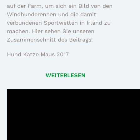
auf der Farm, um sich ein Bild von den
Windhunderennen und die damit
verbundenen Sportwetten in Irland zu
machen. Hier sehen Sie unseren
Zusammenschnitt des Beitrags!
Hund Katze Maus 2017
WEITERLESEN