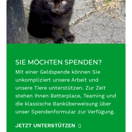
SIE MÖCHTEN SPENDEN?
Mit einer Geldspende können Sie
unkompliziert unsere Arbeit und
unsere Tiere unterstützen. Zur Zeit
stehen Ihnen Betterplace, Teaming und
die klassische Banküberweisung über
unser Spendenformular zur Verfügung.
JETZT UNTERSTÜTZEN