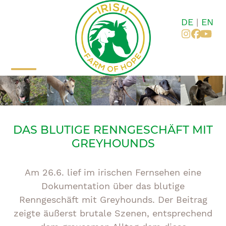
Zum
Inhalt
DE
|
EN
springen
Instagr
Faceb
You
Mobiles
Mobiles
Menü
Menü
öffnen
schließen
DAS BLUTIGE RENNGESCHÄFT MIT
GREYHOUNDS
Am 26.6. lief im irischen Fernsehen eine
Dokumentation über das blutige
Renngeschäft mit Greyhounds. Der Beitrag
zeigte äußerst brutale Szenen, entsprechend