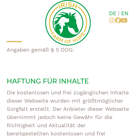
Zum
Inhalt
DE
|
EN
springen
Instagr
Faceb
You
Mobiles
Mobiles
Angaben gemäß § 5 DDG:
Menü
Menü
öffnen
schließen
HAFTUNG FÜR INHALTE
Die kostenlosen und frei zugänglichen Inhalte
dieser Webseite wurden mit größtmöglicher
Sorgfalt erstellt. Der Anbieter dieser Webseite
übernimmt jedoch keine Gewähr für die
Richtigkeit und Aktualität der
bereitgestellten kostenlosen und frei