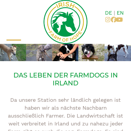
Zum
Inhalt
DE
|
EN
springen
Instagr
Faceb
You
Mobiles
Mobiles
Menü
Menü
öffnen
schließen
DAS LEBEN DER FARMDOGS IN
IRLAND
Da unsere Station sehr ländlich gelegen ist
haben wir als nächste Nachbarn
ausschließlich Farmer. Die Landwirtschaft ist
weit verbreitet in Irland und zu nahezu jeder