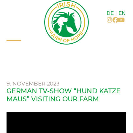
Zum
Inhalt
DE
|
EN
springen
Instagr
Faceb
You
Mobiles
Mobiles
Menü
Menü
öffnen
schließen
9. NOVEMBER 2023
GERMAN TV-SHOW “HUND KATZE
MAUS” VISITING OUR FARM