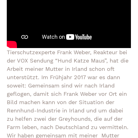
Tierschutzexperte Frank Weber, Reakteur bei
der VOX Sendung “Hund Katze Maus”, hat die
Arbeit meiner Mutter in Irland schon oft
unterstützt. Im Frühjahr 2017 war es dann
soweit: Gemeinsam sind wir nach Irland
geflogen, damit sich Frank Weber vor Ort ein
Bild machen kann von der Situation der
Rennhund-Industrie in Irland und um dabei
zu helfen zwei der Greyhounds, die auf der
Farm leben, nach Deutschland zu vermitteln.
Wir haben gemeinsam mit meiner Mutter